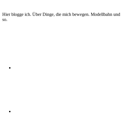
Zum
Inhalt
Hier blogge ich. Über Dinge, die mich bewegen. Modellbahn und
springen
so.
Twitter
Instagram
YouTube