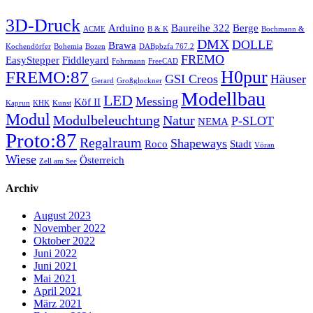
3D-Druck
Arduino
Baureihe 322
Berge
ACME
B & K
Bochmann &
DMX
DOLLE
Brawa
Kochendörfer
Bohemia
Bozen
DABpbzfa 767.2
FREMO
EasyStepper
Fiddleyard
Fohrmann
FreeCAD
H0pur
FREMO:87
GSI Creos
Häuser
Gerard
Großglockner
Modellbau
LED
Messing
Köf II
Kaprun
KHK
Kunst
Modul
Modulbeleuchtung
Natur
P-SLOT
NEMA
Proto:87
Regalraum
Shapeways
Roco
Stadt
Vöran
Wiese
Österreich
Zell am See
Archiv
August 2023
November 2022
Oktober 2022
Juni 2022
Juni 2021
Mai 2021
April 2021
März 2021