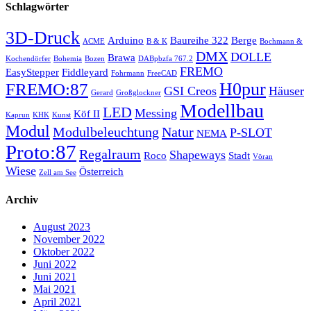
Schlagwörter
3D-Druck
Arduino
Baureihe 322
Berge
ACME
B & K
Bochmann &
DMX
DOLLE
Brawa
Kochendörfer
Bohemia
Bozen
DABpbzfa 767.2
FREMO
EasyStepper
Fiddleyard
Fohrmann
FreeCAD
H0pur
FREMO:87
GSI Creos
Häuser
Gerard
Großglockner
Modellbau
LED
Messing
Köf II
Kaprun
KHK
Kunst
Modul
Modulbeleuchtung
Natur
P-SLOT
NEMA
Proto:87
Regalraum
Shapeways
Roco
Stadt
Vöran
Wiese
Österreich
Zell am See
Archiv
August 2023
November 2022
Oktober 2022
Juni 2022
Juni 2021
Mai 2021
April 2021