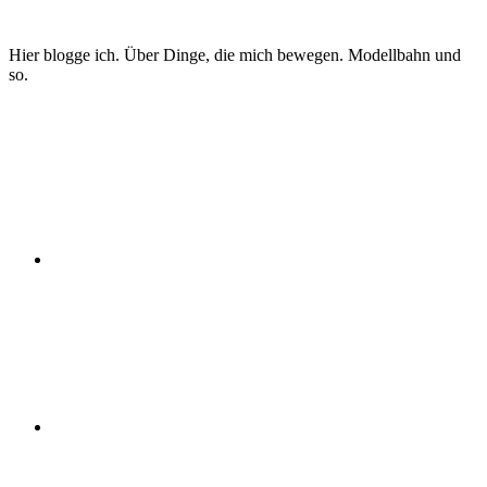
Zum
Inhalt
Hier blogge ich. Über Dinge, die mich bewegen. Modellbahn und
springen
so.
Twitter
Instagram
YouTube