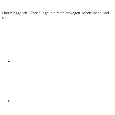
Zum
Inhalt
Hier blogge ich. Über Dinge, die mich bewegen. Modellbahn und
springen
so.
Twitter
Instagram
YouTube