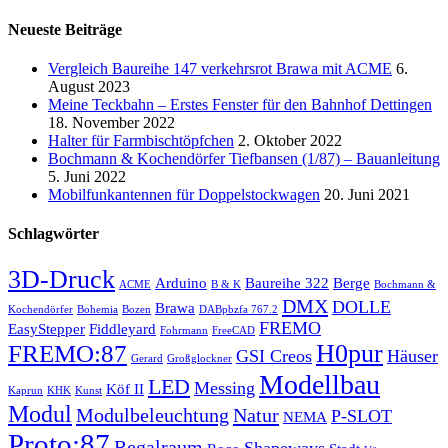
Suchen
Neueste Beiträge
Vergleich Baureihe 147 verkehrsrot Brawa mit ACME
6.
August 2023
Meine Teckbahn – Erstes Fenster für den Bahnhof Dettingen
18. November 2022
Halter für Farmbischtöpfchen
2. Oktober 2022
Bochmann & Kochendörfer Tiefbansen (1/87) – Bauanleitung
5. Juni 2022
Mobilfunkantennen für Doppelstockwagen
20. Juni 2021
Schlagwörter
3D-Druck
Arduino
Baureihe 322
Berge
ACME
B & K
Bochmann &
DMX
DOLLE
Brawa
Kochendörfer
Bohemia
Bozen
DABpbzfa 767.2
FREMO
EasyStepper
Fiddleyard
Fohrmann
FreeCAD
H0pur
FREMO:87
GSI Creos
Häuser
Gerard
Großglockner
Modellbau
LED
Messing
Köf II
Kaprun
KHK
Kunst
Modul
Modulbeleuchtung
Natur
P-SLOT
NEMA
Proto:87
Regalraum
Shapeways