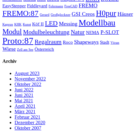
FREMO
EasyStepper
Fiddleyard
Fohrmann
FreeCAD
H0pur
FREMO:87
GSI Creos
Häuser
Gerard
Großglockner
Modellbau
LED
Messing
Köf II
Kaprun
KHK
Kunst
Modul
Modulbeleuchtung
Natur
P-SLOT
NEMA
Proto:87
Regalraum
Shapeways
Roco
Stadt
Vöran
Wiese
Österreich
Zell am See
Archiv
August 2023
November 2022
Oktober 2022
Juni 2022
Juni 2021
Mai 2021
April 2021
März 2021
Februar 2021
Dezember 2020
Oktober 2007