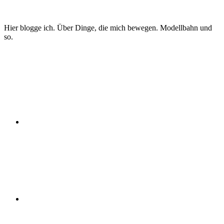
Zum
Inhalt
springen
Hier blogge ich. Über Dinge, die mich bewegen. Modellbahn und
so.
Twitter
Instagram
YouTube