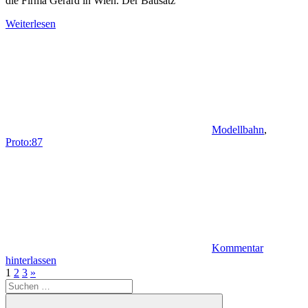
die Firma Gerard in Wien. Der Bausatz
Weiterlesen
Modellbahn
,
Proto:87
Kommentar
hinterlassen
Seitennummerierung
Nächste
1
2
3
»
Suchen
Beiträge
der
nach: