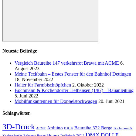
Beiträge
Suchen
Neueste Beiträge
Vergleich Baureihe 147 verkehrsrot Brawa mit ACME
6.
August 2023
Meine Teckbahn – Erstes Fenster für den Bahnhof Dettingen
18. November 2022
Halter für Farmbischtöpfchen
2. Oktober 2022
Bochmann & Kochendörfer Tiefbansen (1/87) – Bauanleitung
5. Juni 2022
Mobilfunkantennen für Doppelstockwagen
20. Juni 2021
Schlagwörter
3D-Druck
Arduino
Baureihe 322
Berge
ACME
B & K
Bochmann &
DMX
DOLLE
Brawa
Kochendörfer
Bohemia
Bozen
DABpbzfa 767.2