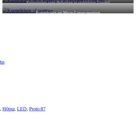
Kuppeleisen samt Halterung in verlötetem Zustand
Kuppeleisen am Micro-Lenser montiert
hn
,
H0pur
,
LED
,
Proto:87