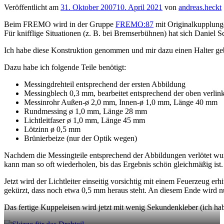
Veröffentlicht am
31. Oktober 2007
10. April 2021
von
andreas.heckt
Beim FREMO wird in der Gruppe
FREMO:87
mit Originalkupplunge
Für knifflige Situationen (z. B. bei Bremserbühnen) hat sich Danie
Ich habe diese Konstruktion genommen und mir dazu einen Halter geb
Dazu habe ich folgende Teile benötigt:
Messingdrehteil entsprechend der ersten Abbildung
Messingblech 0,3 mm, bearbeitet entsprechend der oben ver
Messinrohr Außen-ø 2,0 mm, Innen-ø 1,0 mm, Länge 40 mm
Rundmessing ø 1,0 mm, Länge 28 mm
Lichtleitfaser ø 1,0 mm, Länge 45 mm
Lötzinn ø 0,5 mm
Brünierbeize (nur der Optik wegen)
Nachdem die Messingteile entsprechend der Abbildungen verlötet wurd
kann man so oft wiederholen, bis das Ergebnis schön gleichmäßig ist.
Jetzt wird der Lichtleiter einseitig vorsichtig mit einem Feuerzeug erh
gekürzt, dass noch etwa 0,5 mm heraus steht. An diesem Ende wird n
Das fertige Kuppeleisen wird jetzt mit wenig Sekundenkleber (ich h