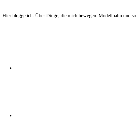
Zum
Inhalt
Hier blogge ich. Über Dinge, die mich bewegen. Modellbahn und so.
springen
Twitter
Instagram
YouTube