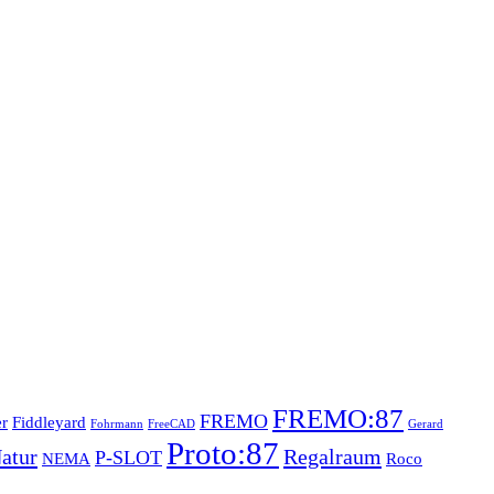
FREMO:87
FREMO
r
Fiddleyard
Fohrmann
FreeCAD
Gerard
Proto:87
atur
Regalraum
P-SLOT
NEMA
Roco