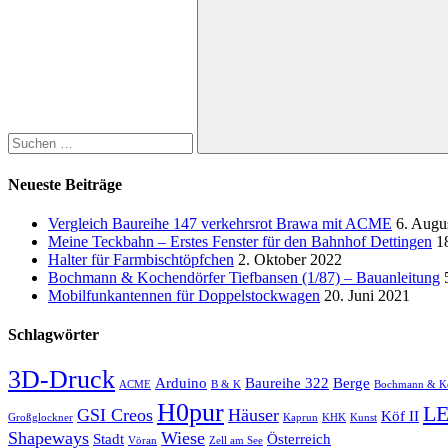
Suchen
nach:
Suchen
Neueste Beiträge
Vergleich Baureihe 147 verkehrsrot Brawa mit ACME
6. Augu
Meine Teckbahn – Erstes Fenster für den Bahnhof Dettingen
1
Halter für Farmbischtöpfchen
2. Oktober 2022
Bochmann & Kochendörfer Tiefbansen (1/87) – Bauanleitung
Mobilfunkantennen für Doppelstockwagen
20. Juni 2021
Schlagwörter
3D-Druck
Arduino
Baureihe 322
Berge
ACME
B & K
Bochmann & Ko
H0pur
L
GSI Creos
Häuser
Köf II
Großglockner
Kaprun
KHK
Kunst
Shapeways
Wiese
Stadt
Österreich
Vöran
Zell am See