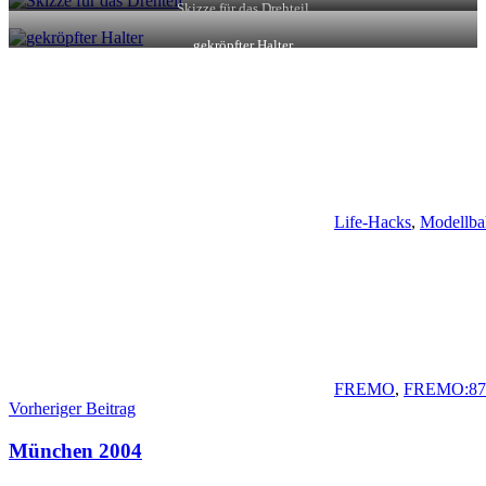
Skizze für das Drehteil
gekröpfter Halter
Life-Hacks
,
Modellba
FREMO
,
FREMO:87
Beitragsnavigation
Vorheriger Beitrag
München 2004