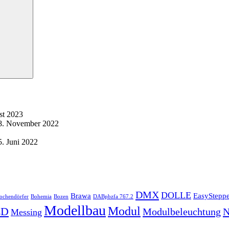
st 2023
8. November 2022
5. Juni 2022
DMX
DOLLE
Brawa
EasySteppe
chendörfer
Bohemia
Bozen
DABpbzfa 767.2
Modellbau
Modul
ED
Modulbeleuchtung
N
Messing