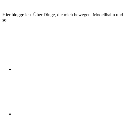
Zum
Inhalt
Hier blogge ich. Über Dinge, die mich bewegen. Modellbahn und
springen
so.
Twitter
Instagram
YouTube