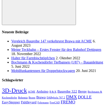
Suchen
Neueste Beiträge
Vergleich Baureihe 147 verkehrsrot Brawa mit ACME
6.
August 2023
Meine Teckbahn – Erstes Fenster für den Bahnhof Dettingen
18. November 2022
Halter für Farmbischtöpfchen
2. Oktober 2022
Bochmann & Kochendörfer Tiefbansen (1/87) – Bauanleitung
5. Juni 2022
Mobilfunkantennen für Doppelstockwagen
20. Juni 2021
Schlagwörter
3D-Druck
Arduino
Baureihe 322
Berge
ACME
B & K
Bochmann &
DMX
DOLLE
Brawa
Kochendörfer
Bohemia
Bozen
DABpbzfa 767.2
FREMO
EasyStepper
Fiddleyard
Fohrmann
FreeCAD