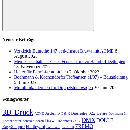
Suchen
Neueste Beiträge
Vergleich Baureihe 147 verkehrsrot Brawa mit ACME
6.
August 2023
Meine Teckbahn – Erstes Fenster für den Bahnhof Dettingen
18. November 2022
Halter für Farmbischtöpfchen
2. Oktober 2022
Bochmann & Kochendörfer Tiefbansen (1/87) – Bauanleitung
5. Juni 2022
Mobilfunkantennen für Doppelstockwagen
20. Juni 2021
Schlagwörter
3D-Druck
Arduino
Baureihe 322
Berge
ACME
B & K
Bochmann &
DMX
DOLLE
Brawa
Kochendörfer
Bohemia
Bozen
DABpbzfa 767.2
FREMO
EasyStepper
Fiddleyard
Fohrmann
FreeCAD