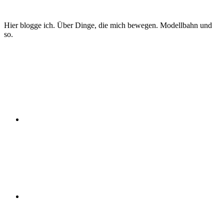
Zum
Inhalt
Hier blogge ich. Über Dinge, die mich bewegen. Modellbahn und
springen
so.
Twitter
Instagram
YouTube